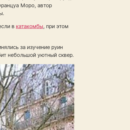
Француа Моро, автор
ы.
если в
катакомбы
, при этом
инялись за изучение руин
збит небольшой уютный сквер.