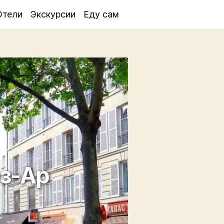
Отели
Экскурсии
Еду сам
з-Ар