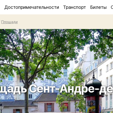
я
Достопримечательности
Транспорт
Билеты
/
Площади
щадь Сент-Андре-де