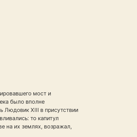
тировавшего мост и
века было вполне
 Людовик XIII в присутствии
вливались: то капитул
е на их землях, возражал,