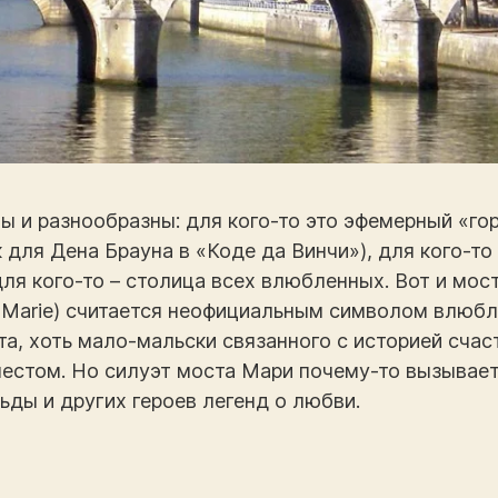
 и разнообразны: для кого-то это эфемерный «го
 для Дена Брауна в «Коде да Винчи»), для кого-то
ля кого-то – столица всех влюбленных. Вот и мос
Marie) считается неофициальным символом влюбл
кта, хоть мало-мальски связанного с историей сча
местом. Но силуэт моста Мари почему-то вызывает
ьды и других героев легенд о любви.