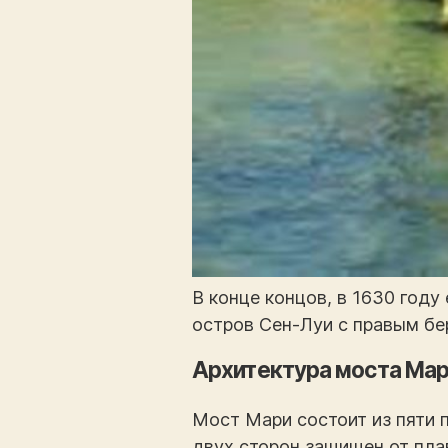
В конце концов, в 1630 году
остров Сен-Луи с правым бе
Архитектура моста Ма
Мост Мари состоит из пяти 
двух сторон защищен от пла