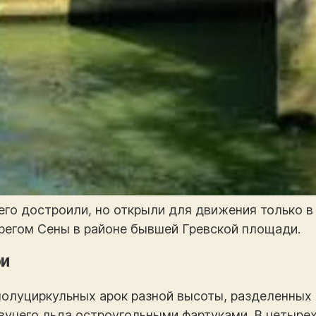
 его достроили, но открыли для движения только в
регом Сены в районе бывшей Гревской площади.
ри
полуциркульных арок разной высоты, разделенных 
вучего льда остроугольными фартуками. В четыре