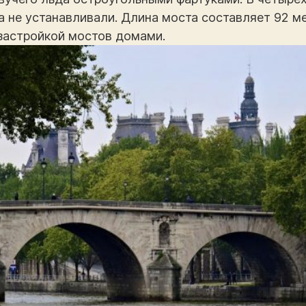
да не устанавливали. Длина моста составляет 92 ме
застройкой мостов домами.