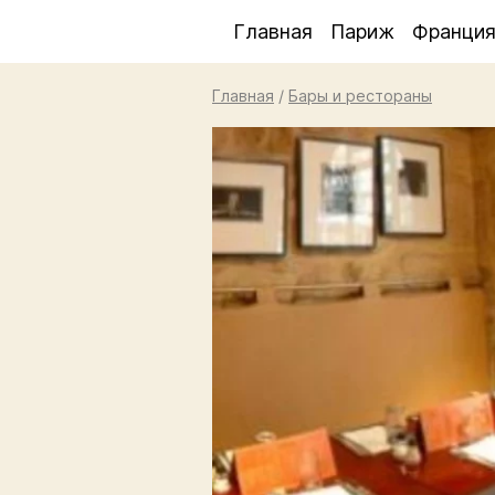
Главная
Париж
Франци
Главная
/
Бары и рестораны