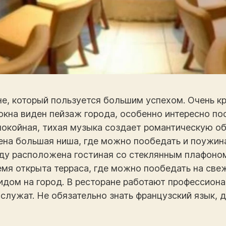
ане, который пользуется большим успехом. Очень к
окна виден пейзаж города, особенно интересно по
покойная, тихая музыка создает романтическую об
на большая ниша, где можно пообедать и поужина
аду расположена гостиная со стеклянным плафоном
емя открыта терраса, где можно пообедать на све
дом на город. В ресторане работают профессиона
служат. Не обязательно знать французский язык, 