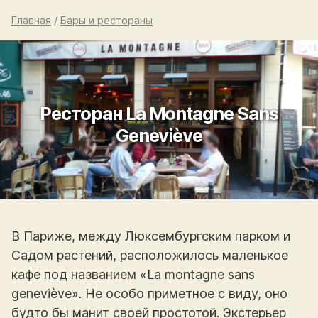
Главная
/
Бары и рестораны
Ресторан La Montagne Sans
Geneviève
В Париже, между Люксембургским парком и
Садом растений, расположилось маленькое
кафе под названием «La montagne sans
geneviève». Не особо приметное с виду, оно
будто бы манит своей простотой. Экстерьер