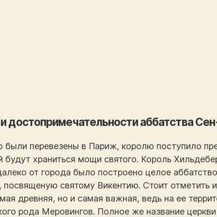
 и достопримечательности аббатства С
го были перевезены в Париж, королю поступило п
й будут храниться мощи святого. Король Хильдебе
недалеко от города было построено целое аббатств
 посвященую святому Викентию. Стоит отметить и 
ая древняя, но и самая важная, ведь на ее терри
ого рода Меровингов. Полное же название церкви 