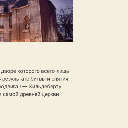
 дворе которого всего лишь
 результате битвы и снятия
Людвига I — Хильдеберту
я самой древней церкви