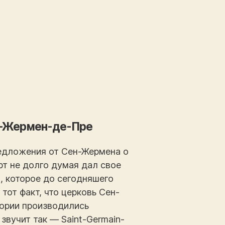
ен-Жермен-де-Пре
редложения от Сен-Жермена о
рт не долго думая дал свое
о, которое до сегодняшего
тот факт, что церковь Сен-
тории производились
звучит так — Saint-Germain-