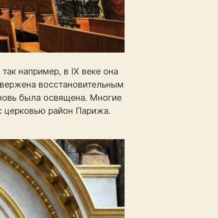
ак например, в IX веке она
двержена восстановительным
новь была освящена. Многие
с церковью район Парижа.