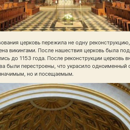
ования церковь пережила не одну реконструкцию, т
ена викингами. После нашествия церковь была по
ись до 1153 года. После реконструкции церковь в
ва были перестроены, что украсило одноименный 
 значимым, но и посещаемым.