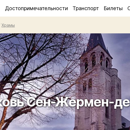
я
Достопримечательности
Транспорт
Билеты
/
Храмы
ковь Сен-Жермен-де