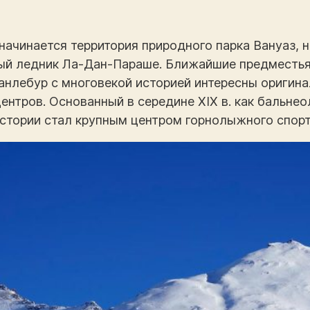
начинается территория природного парка Вануаз, 
ый ледник Ла-Дан-Параше. Ближайшие предместья
анлебур с многовекой историей интересны оригин
ентров. Основанный в середине XIX в. как бальнео
истории стал крупным центром горнолыжного спорт