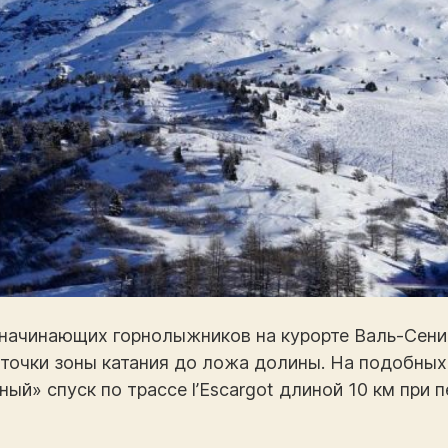
начинающих горнолыжников на курорте Валь-Сени
й точки зоны катания до ложа долины. На подобных
ый» спуск по трассе l’Escargot длиной 10 км при п