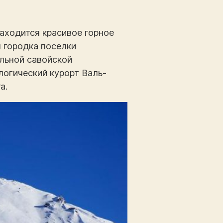
находится красивое горное
 городка поселки
альной савойской
логический курорт Валь-
а.