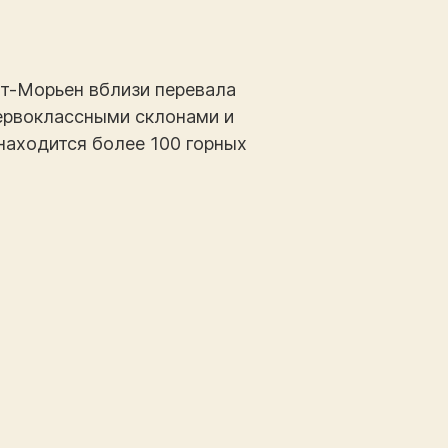
От-Морьен вблизи перевала
первоклассными склонами и
находится более 100 горных