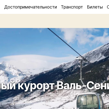
я
Достопримечательности
Транспорт
Билеты
й курорт Валь-Сени 