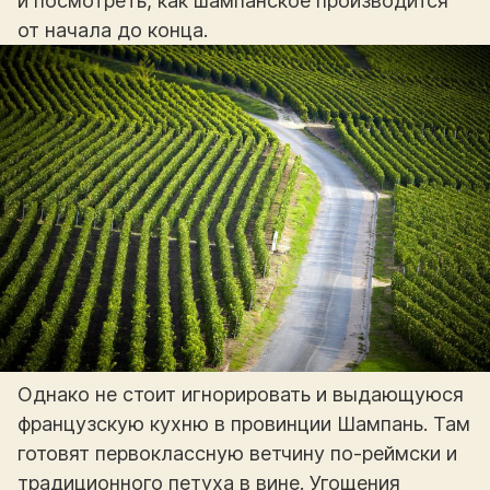
и посмотреть, как шампанское производится
от начала до конца.
Однако не стоит игнорировать и выдающуюся
французскую кухню в провинции Шампань. Там
готовят первоклассную ветчину по-реймски и
традиционного петуха в вине. Угощения