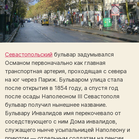
Севастопольский
бульвар задумывался
Османом первоначально как главная
транспортная артерия, проходящая с севера
на юг через Париж. Бульваром улица стала
после открытия в 1854 году, а спустя год
после осады Наполеоном III Севастополя
бульвар получил нынешнее название.
Бульвару Инвалидов имя перекочевало от
соседствующего с ним Дома инвалидов,
служащего нынче усыпальницей Наполеону и
приютом — отдельным солдатам на пенсии.