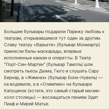
Большие бульвары подарили Парижу любовь к
театрам, открывавшимся тут один за другим.
Славу театру «Варьете» (бульвар Монмартр)
принесли балы-маскарады, впервые
исполненные канкан и оперетты. В Театр
“Порт-Сен-Мартен” (бульвар Тампль) шли
смотреть пьесы Дюма, Гюго и слушать Сару
Бернар, в «Жимназ» (бульвар Бонн-Нувель) —
на водевили, а в «Олимпию» на бульваре
Капуцинок (кстати, это самый старый мюзик-
холл столицы) — восхищаться пением Эдит
Пиаф и Мирей Матье.