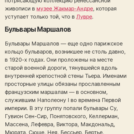
потрясающую коллекцию ренессансной
живописи в
музее Жакмар-Андре
, которая
уступает только той, что в
Лувре
.
Бульвары Маршалов
Бульвары Маршалов — еще одно парижское
кольцо бульваров, возникшее не столь давно,
в 1920-х годах. Они проложены на месте
старой военной дороги, тянувшейся вдоль
внутренней крепостной стены Тьера. Именами
просторные улицы обязаны прославленным
французским маршалам — в основном,
служившим Наполеону I во времена Первой
империи. В эту группу попали бульвары Су,
Гувион Сен-Сир, Понятовского, Келлерман,
Массена, Лефевра, Виктора, Макдональд,
Мюрата, Сюше, Нея, Бессьер, Бертье,