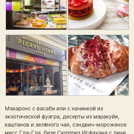
Макаронс с васаби или с начинкой из
экзотической фуагра, десерты из маракуйи,
каштанов и зелёного чая, сэндвич-мороженое
мисс Гла-Гла, бизе Сюрприз Исфахана с личи