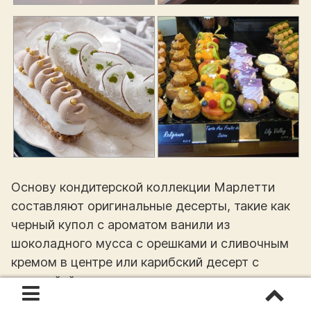
Основу кондитерской коллекции Марлетти
составляют оригинальные десерты, такие как
черный купол с ароматом ванили из
шоколадного мусса с орешками и сливочным
кремом в центре или карибский десерт с
маракуйей и кремом из сливок на хрустящем
пралине. Восхительное дополнение к ним —