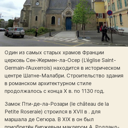
Один из самых старых храмов Франции
церковь Сен-Жермен-ла-Осер (L’église Saint-
Germain-l’Auxerrois) находится в историческом
центре Шатне-Малабри. Строительство здания
в романском архитектурном стиле
продолжалось с конца X в. по 1130 год.
Замок Пти-де-ла-Розари (le château de la
Petite Roseraie) строился в XVII в . для
маршала де Сегюра. В XIX в он был
приобретён биржевым маклером А. Ролланд-