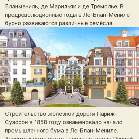
Бланмениль, де Марильяк и де Тремолье. В
предреволюционные годы в Ле-Блан-Мениле
бурно развиваются различные ремёсла.
Строительство железной дороги Париж-
Суассон в 1858 году ознаменовало начало
промышленного бума в Ле-Блан-Мениле.
Значительному росту населения после Первой