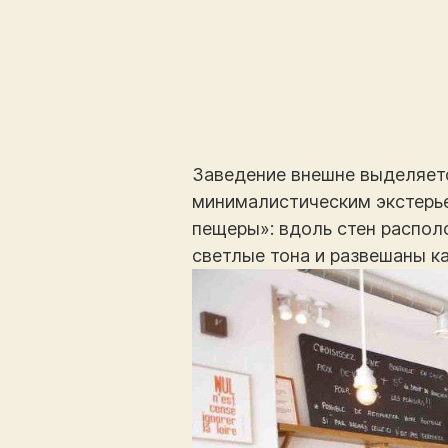
Заведение внешне выделяетс
минималистическим экстерье
пещеры»: вдоль стен распол
светлые тона и развешаны к