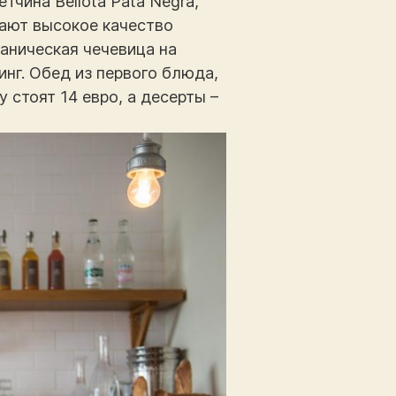
чина Bellota Pata Negra,
чают высокое качество
ганическая чечевица на
нг. Обед из первого блюда,
у стоят 14 евро, а десерты –