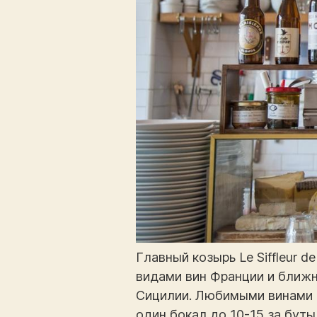
Главный козырь Le Siffleur d
видами вин Франции и ближн
Сицилии. Любимыми винами го
один бокал до 10-15 за бут