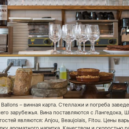
e Ballons – винная карта. Стеллажи и погреба заве
его зарубежья. Вина поставляются с Лангедока, 
стей являются: Anjou, Beaujolais, Fitou. Цены вар
ылку ароматного напитка. Качеством и скоростью 