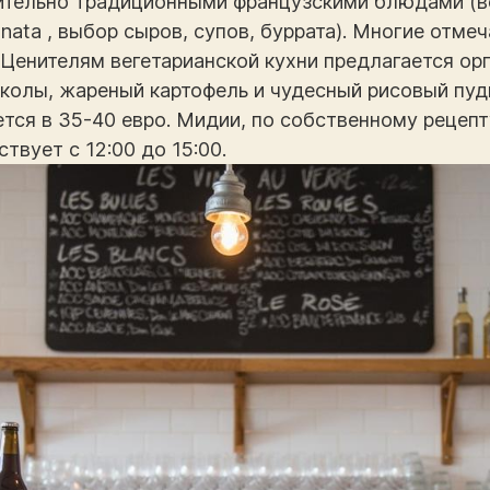
ельно традиционными французскими блюдами (вет
nata , выбор сыров, супов, буррата). Многие отме
 Ценителям вегетарианской кухни предлагается ор
колы, жареный картофель и чудесный рисовый пуди
дется в 35-40 евро. Мидии, по собственному рецепт
твует с 12:00 до 15:00.