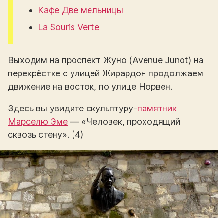
Кафе Две мельницы
La Souris Verte
Выходим на проспект Жуно (Avenue Junot) на
перекрёстке с улицей Жирардон продолжаем
движение на восток, по улице Норвен.
Здесь вы увидите скульптуру-
памятник
Марселю Эме
— «Человек, проходящий
сквозь стену». (4)