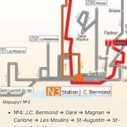
Маршрут №3
№4:
J.C. Bermond
⇒
Gare
⇒
Magnan
⇒
Carlone
⇒
Les Moulins
⇒
St-Augustin
⇒
St-