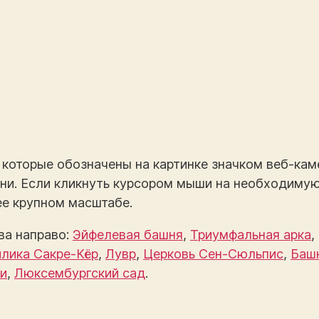
 которые обозначены на картинке значком веб-ка
ени. Если кликнуть курсором мыши на необходиму
ее крупном масштабе.
ва направо:
Эйфелевая башня
,
Триумфальная арка
,
илика Сакре-Кёр
,
Лувр
,
Церковь Сен-Сюльпис
,
Баш
и
,
Люксембургский сад
.