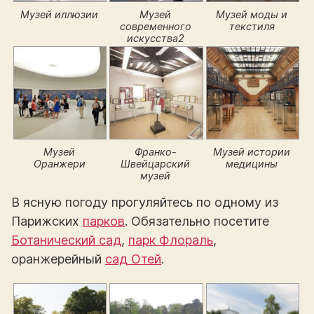
Музей иллюзии
Музей
Музей моды и
современного
текстиля
искусства2
Музей
Франко-
Музей истории
Оранжери
Швейцарский
медицины
музей
В ясную погоду прогуляйтесь по одному из
Парижских
парков
. Обязательно посетите
Ботанический сад
,
парк Флораль
,
оранжерейный
сад Отей
.