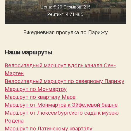
Цена: € 20 Отзывов: 215
Рейтинг: 4.71 из 5
Ежедневная прогулка по Парижу
Наши маршруты
Велосипедный маршрут вдоль канала Сен-
Мартен
Велосипедный маршрут по северному Парижу
Маршрут по Монмартру
Маршрут по кварталу Маре
Маршрут от Монмартра к Эйфелевой башне
Маршрут от Люксембургского сада к музею
Родена
Маршрут по Латинскому кварталу