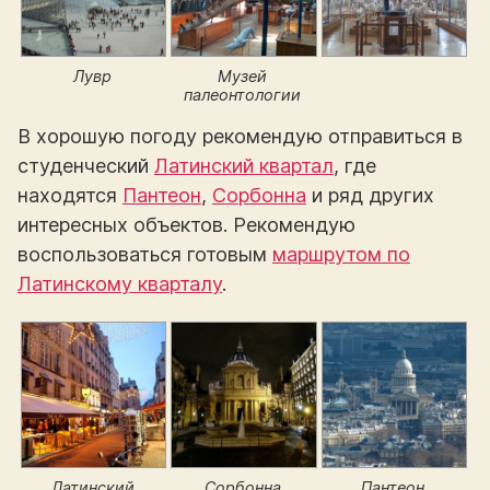
Лувр
Музей
палеонтологии
В хорошую погоду рекомендую отправиться в
студенческий
Латинский квартал
, где
находятся
Пантеон
,
Сорбонна
и ряд других
интересных объектов. Рекомендую
воспользоваться готовым
маршрутом по
Латинскому кварталу
.
Латинский
Сорбонна
Пантеон