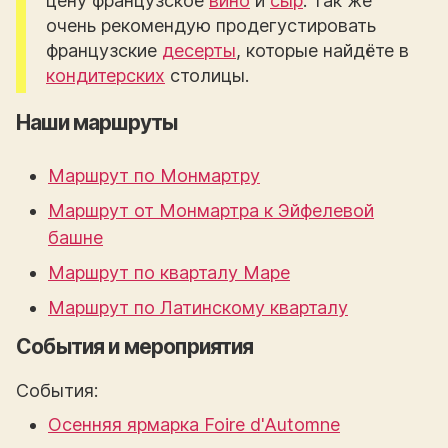
цену французское
вино
и
сыр
. Так же
очень рекомендую продегустировать
французские
десерты
, которые найдёте в
кондитерских
столицы.
Наши маршруты
Маршрут по Монмартру
Маршрут от Монмартра к Эйфелевой
башне
Маршрут по кварталу Маре
Маршрут по Латинскому кварталу
События и мероприятия
События:
Осенняя ярмарка Foire d'Automne