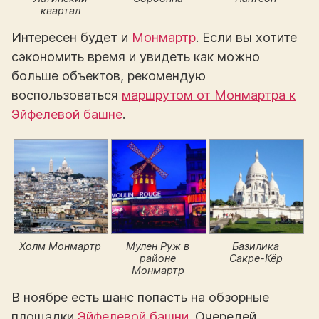
квартал
Интересен будет и
Монмартр
. Если вы хотите
сэкономить время и увидеть как можно
больше объектов, рекомендую
воспользоваться
маршрутом от Монмартра к
Эйфелевой башне
.
Холм Монмартр
Мулен Руж в
Базилика
районе
Сакре-Кёр
Монмартр
В ноябре есть шанс попасть на обзорные
площадки
Эйфелевой башни
. Очередей